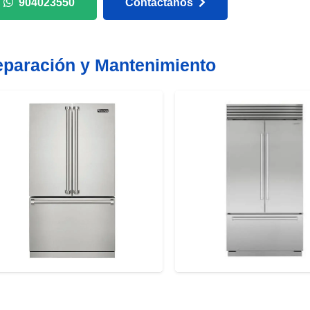
904023550
Contáctanos
paración y Mantenimiento