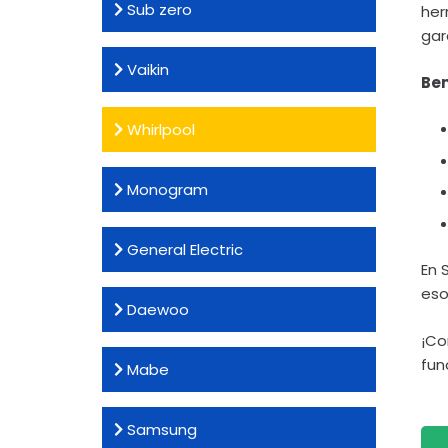
Sub zero
her
gar
Vaikin
Ben
Whirlpool
Monogram
General Electric
En 
eso
Daewoo
¡Co
fun
Mabe
Samsung