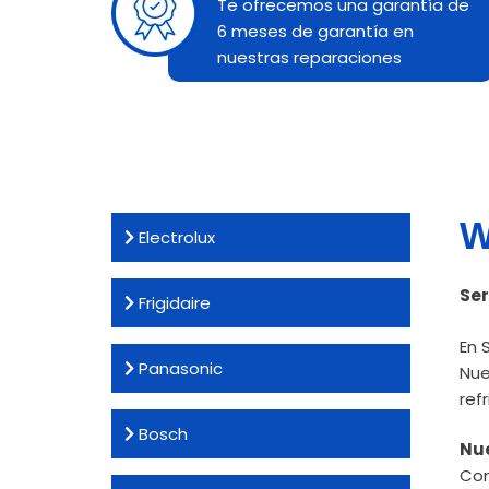
Te ofrecemos una garantía de
6 meses de garantía en
nuestras reparaciones
W
Electrolux
Ser
Frigidaire
En 
Panasonic
Nue
ref
Bosch
Nue
Con