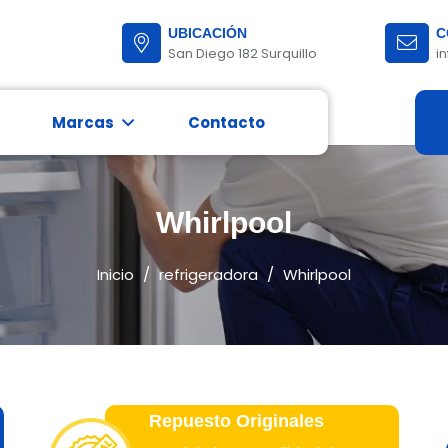
UBICACIÓN
C
San Diego 182 Surquillo
i
Marcas
Contacto
nóstico completo para reparar fallas.
Mantenimiento y Reparación de lavadoras
Revisión con tecnología avanzada para detectar fallas.
Mantenimiento y Reparación de refrigeradora Inverter
Whirlpool
Inicio
/
refrigeradora
/
Whirlpool
Repuesto Originales