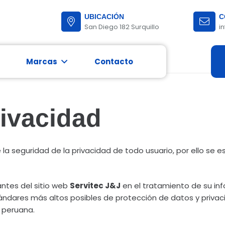
UBICACIÓN
C
San Diego 182 Surquillo
i
Marcas
Contacto
nóstico completo para reparar fallas.
Mantenimiento y Reparación de lavadoras
Revisión con tecnología avanzada para detectar fallas.
Mantenimiento y Reparación de refrigeradora Inverter
rivacidad
 seguridad de la privacidad de todo usuario, por ello se es
tantes del sitio web
Servitec J&J
en el tratamiento de su in
ndares más altos posibles de protección de datos y privacida
 peruana.