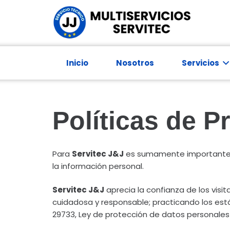
Inicio
Nosotros
Servicios
Inspección y diag
Políticas de P
Para
Servitec J&J
es sumamente importante la
la información personal.
Servitec J&J
aprecia la confianza de los visi
cuidadosa y responsable; practicando los está
29733, Ley de protección de datos personales