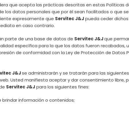
dera que acepta las prácticas descritas en estas Políticas 
los datos personales que por él sean facilitados o que se fa
onsiente expresamente que
Servitec J&J
pueda ceder dichos 
ediata en caso contrario.
án parte de una base de datos de
Servitec J&J
que perman
inalidad específica para la que los datos fueron recabados, 
presión de conformidad con la Ley de Protección de Datos P
vitec J&J
se administrarán y se tratarán para las siguiente
 web. Usted manifiesta aceptar y dar consentimiento libre, p
 de
Servitec J&J
para los siguientes fines:
 brindar información o contenidos;