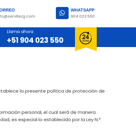
ORREO
WHATSAPP
nfo@servitecjj.com
904 023 550
Llama ahora
+51 904 023 550
Mantenimiento y Reparación de Refrigeradora Convencional
Inspección visual detallada o uso de escáner.
tablece la presente política de protección de
formación personal, el cual será de manera
d, es especial lo establecido por la Ley N.º